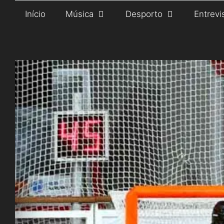
Saltar
Início
Música
Desporto
Entrevi
para
o
conteúdo