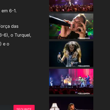
 em 6-1.
força das
-6), o Turquel,
) e o
SEGUINTE