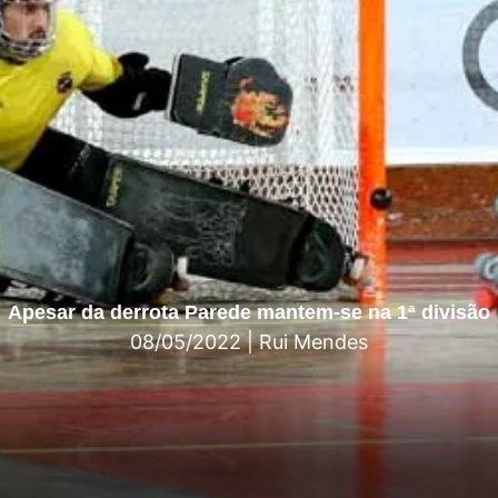
Apesar da derrota Parede mantem-se na 1ª divisão
08/05/2022
|
Rui Mendes