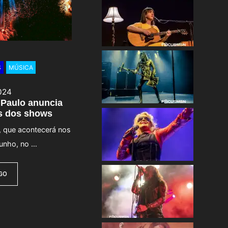
S
MÚSICA
024
 Paulo anuncia
os dos shows
, que acontecerá nos
junho, no …
IGO