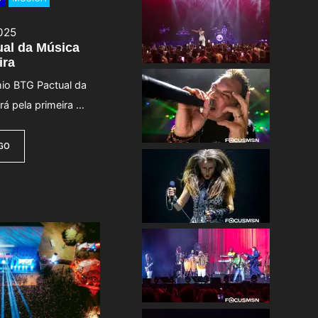
025
al da Música
ira
êmio BTG Pactual da
ará pela primeira …
IGO