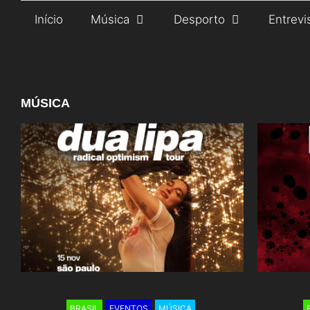
Saltar
Início
Música
Desporto
Entrevi
para
o
conteúdo
MÚSICA
BRASIL
EVENTOS
MÚSICA