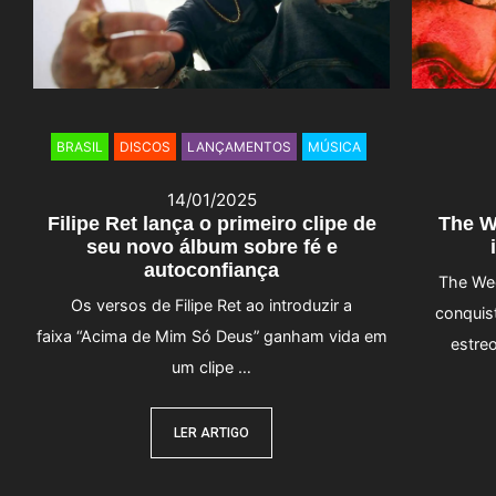
BRASIL
DISCOS
LANÇAMENTOS
MÚSICA
14/01/2025
Filipe Ret lança o primeiro clipe de
The W
seu novo álbum sobre fé e
autoconfiança
The Wee
Os versos de Filipe Ret ao introduzir a
conquis
faixa “Acima de Mim Só Deus” ganham vida em
estre
um clipe …
LER ARTIGO