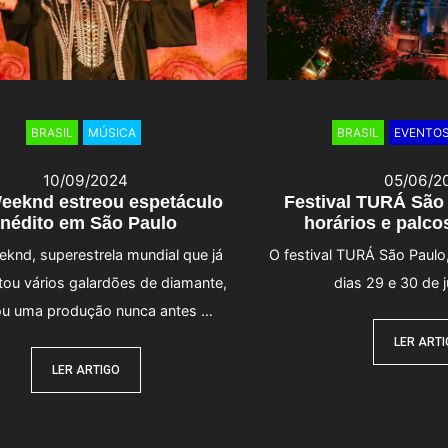
BRASIL
MÚSICA
BRASIL
EVENTO
10/09/2024
05/06/2
eeknd estreou espetáculo
Festival TURÁ São
inédito em São Paulo
horários e palc
knd, superestrela mundial que já
O festival TURÁ São Paulo
tou vários galardões de diamante,
dias 29 e 30 de 
ou uma produção nunca antes …
LER ART
LER ARTIGO