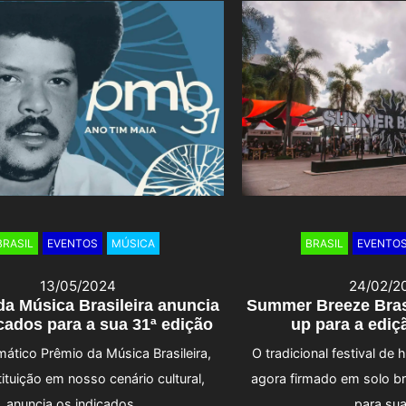
BRASIL
EVENTOS
MÚSICA
BRASIL
EVENTO
13/05/2024
24/02/2
da Música Brasileira anuncia
Summer Breeze Brasi
cados para a sua 31ª edição
up para a ediç
ático Prêmio da Música Brasileira,
O tradicional festival de
ituição em nosso cenário cultural,
agora firmado em solo br
anuncia os indicados …
para su