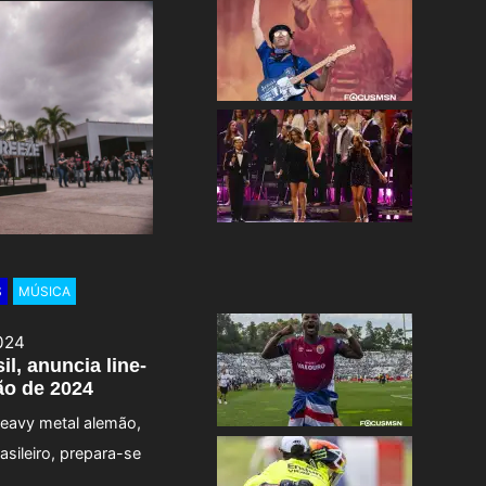
S
MÚSICA
024
l, anuncia line-
ão de 2024
 heavy metal alemão,
asileiro, prepara-se
a …