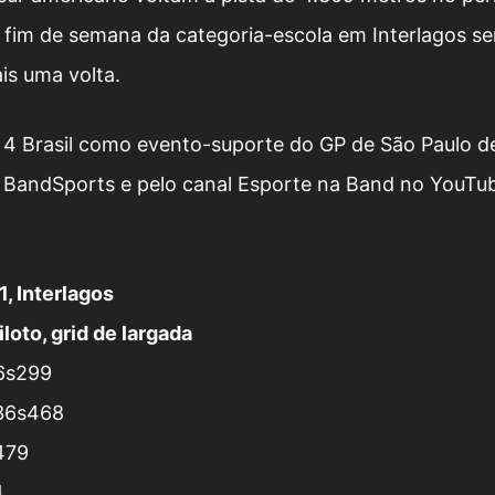
o fim de semana da categoria-escola em Interlagos ser
s uma volta.
 4 Brasil como evento-suporte do GP de São Paulo de
a BandSports e pelo canal Esporte na Band no YouTu
, Interlagos
loto, grid de largada
36s299
n36s468
479
4