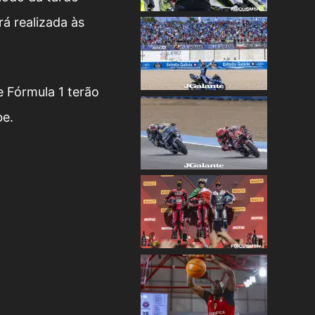
á realizada às
 Fórmula 1 terão
be.