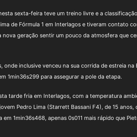
ta sexta-feira teve um treino livre e a classificação
lima de Fórmula 1 em Interlagos e tiveram contato c
da nova geração sentir um pouco da atmosfera que c
 onde inclusive venceu na sua corrida de estreia na
a em 1min36s299 para assegurar a pole da etapa.
ta tarde fria em Interlagos, com a temperatura ambi
jovem Pedro Lima (Starrett Bassani F4), de 15 anos, 
a em 1min36s468, apenas 0s011 mais rápido que Piet