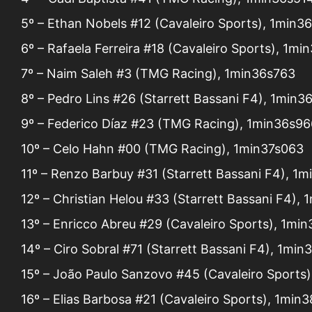
5º – Ethan Nobels #12 (Cavaleiro Sports), 1min3
6º – Rafaela Ferreira #18 (Cavaleiro Sports), 1m
7º – Naim Saleh #3 (TMG Racing), 1min36s763
8º – Pedro Lins #26 (Starrett Bassani F4), 1min3
9º – Federico Díaz #23 (TMG Racing), 1min36s96
10º – Celo Hahn #00 (TMG Racing), 1min37s063
11º – Renzo Barbuy #31 (Starrett Bassani F4), 1
12º – Christian Helou #33 (Starrett Bassani F4), 
13º – Enricco Abreu #29 (Cavaleiro Sports), 1min
14º – Ciro Sobral #71 (Starrett Bassani F4), 1min
15º – João Paulo Sanzovo #45 (Cavaleiro Sports
16º – Elias Barbosa #21 (Cavaleiro Sports), 1min