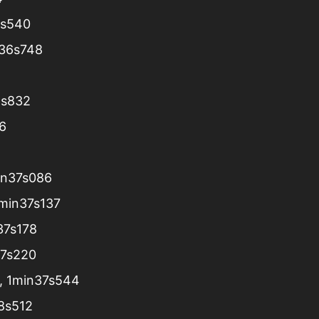
6s540
in36s748
6s832
6
min37s086
1min37s137
37s178
37s220
), 1min37s544
38s512