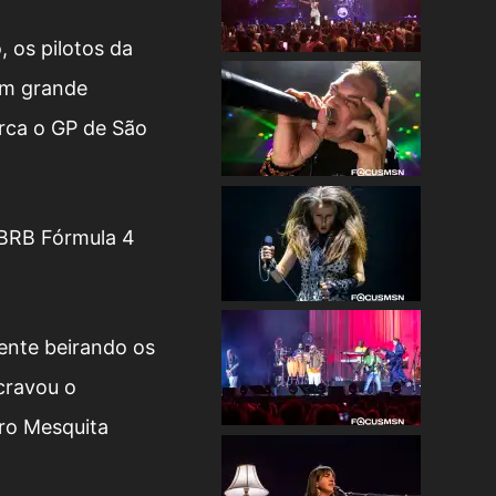
, os pilotos da
om grande
erca o GP de São
 BRB Fórmula 4
ente beirando os
cravou o
ro Mesquita