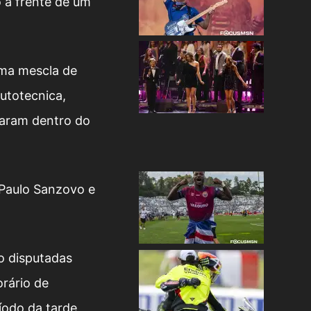
 à frente de um
uma mescla de
utotecnica,
daram dentro do
 Paulo Sanzovo e
o disputadas
orário de
íodo da tarde