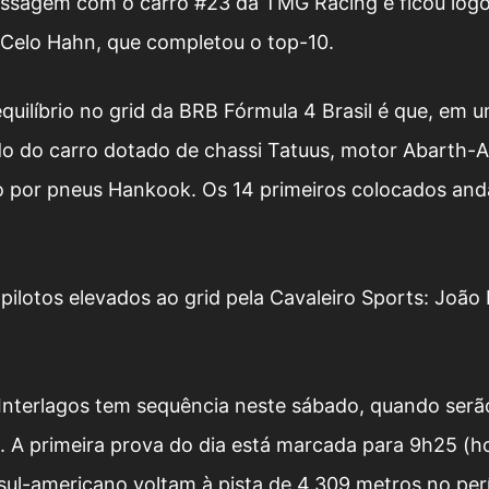
ssagem com o carro #23 da TMG Racing e ficou logo
 Celo Hahn, que completou o top-10.
uilíbrio no grid da BRB Fórmula 4 Brasil é que, em 
do do carro dotado de chassi Tatuus, motor Abarth-A
o por pneus Hankook. Os 14 primeiros colocados an
pilotos elevados ao grid pela Cavaleiro Sports: João
nterlagos tem sequência neste sábado, quando serã
. A primeira prova do dia está marcada para 9h25 (h
 sul-americano voltam à pista de 4.309 metros no per