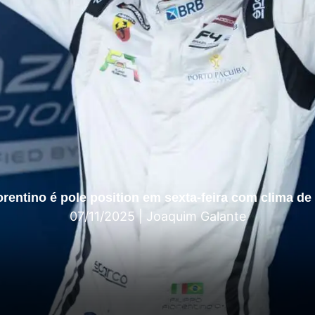
iorentino é pole position em sexta-feira com clima de
07/11/2025
|
Joaquim Galante