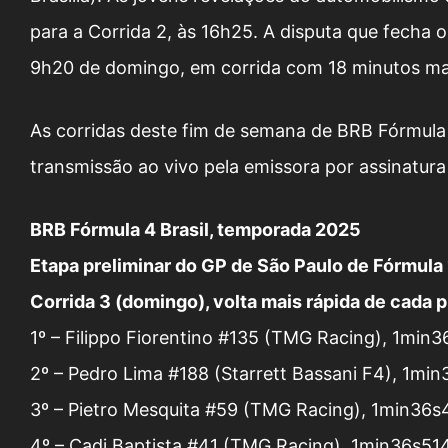
para a Corrida 2, às 16h25. A disputa que fecha 
9h20 de domingo, em corrida com 18 minutos mai
As corridas deste fim de semana de BRB Fórmula
transmissão ao vivo pela emissora por assinatur
BRB Fórmula 4 Brasil, temporada 2025
Etapa preliminar do GP de São Paulo de Fórmula 1
Corrida 3 (domingo), volta mais rápida de cada pi
1º – Filippo Fiorentino #135 (TMG Racing), 1min
2º – Pedro Lima #188 (Starrett Bassani F4), 1mi
3º – Pietro Mesquita #59 (TMG Racing), 1min36s
4º – Cadi Baptista #41 (TMG Racing), 1min36s51