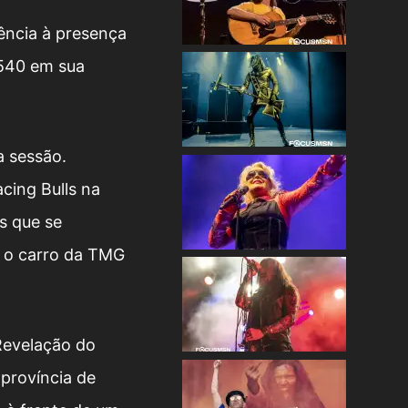
uência à presença
s540 em sua
a sessão.
cing Bulls na
s que se
m o carro da TMG
Revelação do
 província de