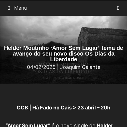
Saltar
Menu
para
o
conteúdo
Helder Moutinho ‘Amor Sem Lugar’ tema de
avanço do seu novo disco Os Dias da
Liberdade
04/02/2025
|
Joaquim Galante
CCB | Há Fado no Cais > 23 abril – 20h
“Amor Sem Lugar”
é o novo single de
Helder