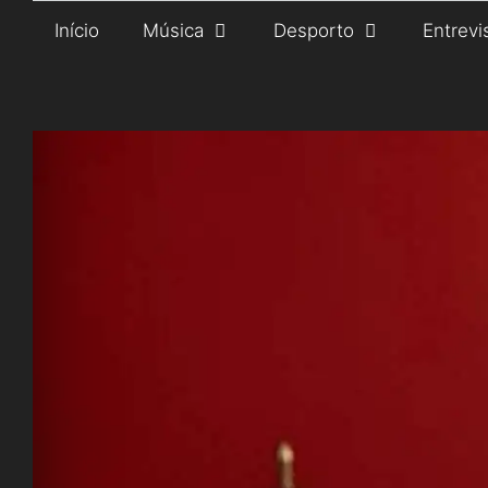
Saltar
Início
Música
Desporto
Entrevi
para
o
conteúdo