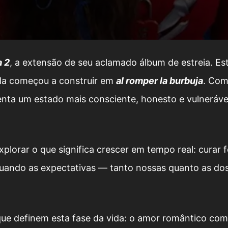
a 2
, a extensão de seu aclamado álbum de estreia. Es
ela começou a construir em
al romper la burbuja
. Com
senta um estado mais consciente, honesto e vulneráve
plorar o que significa crescer em tempo real: curar f
uando as expectativas — tanto nossas quanto as do
o que definem esta fase da vida: o amor romântico co