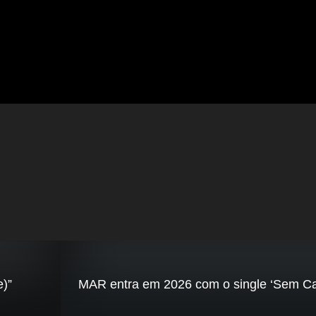
e)”
MAR entra em 2026 com o single ‘Sem Ca