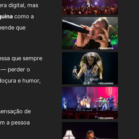
ra digital, mas
quina
como a
reende que
ssa que sempre
o — perder o
doçura e humor,
 sensação de
om a pessoa