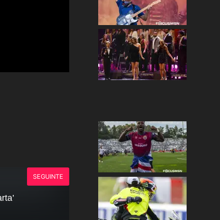
SEGUINTE
rta’