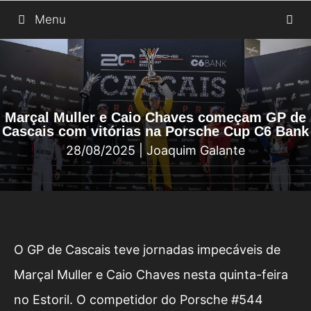
Saltar
Menu
para
o
conteúdo
Marçal Muller e Caio Chaves começam GP de
Cascais com vitórias na Porsche Cup C6 Bank
28/08/2025
|
Joaquim Galante
O GP de Cascais teve jornadas impecáveis de
Marçal Muller e Caio Chaves nesta quinta-feira
no Estoril. O competidor do Porsche #544