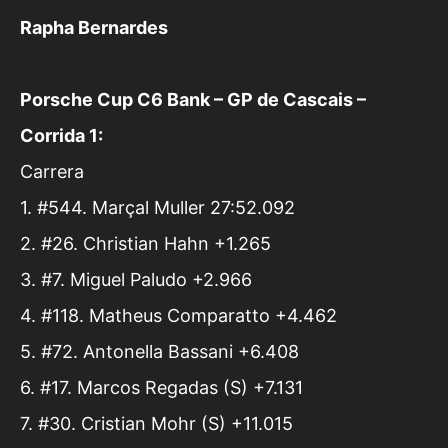
Rapha Bernardes
Porsche Cup C6 Bank – GP de Cascais –
Corrida 1:
Carrera
1. #544. Marçal Muller 27:52.092
2. #26. Christian Hahn +1.265
3. #7. Miguel Paludo +2.966
4. #118. Matheus Comparatto +4.462
5. #72. Antonella Bassani +6.408
6. #17. Marcos Regadas (S) +7.131
7. #30. Cristian Mohr (S) +11.015