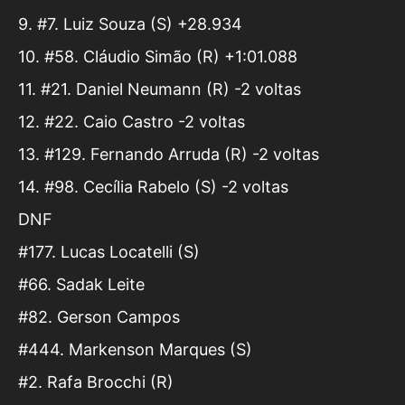
9. #7. Luiz Souza (S) +28.934
10. #58. Cláudio Simão (R) +1:01.088
11. #21. Daniel Neumann (R) -2 voltas
12. #22. Caio Castro -2 voltas
13. #129. Fernando Arruda (R) -2 voltas
14. #98. Cecília Rabelo (S) -2 voltas
DNF
#177. Lucas Locatelli (S)
#66. Sadak Leite
#82. Gerson Campos
#444. Markenson Marques (S)
#2. Rafa Brocchi (R)