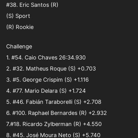
#38. Eric Santos (R)
(S) Sport
(R) Rookie
Challenge
1. #54. Caio Chaves 26:34.930
2. #32. Matheus Roque (S) +0.703
3. #5. George Crispim (S) +1.116
4. #77. Mario Delara (S) +1.724
5. #46. Fabián Taraborelli (S) +2.708
6. #100. Raphael Bernardes (R) +2.932
7.#18. Ricardo Zylberman (R) +4.550
8. #45. José Moura Neto (S) +5.740