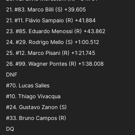
21. #83. Marco Billi (S) +39.605
21. #11. Flávio Sampaio (R) +41.884
23. #85. Eduardo Menossi (R) +43.862
24. #29. Rodrigo Mello (S) +1:00.512
25. #12. Marco Pisani (R) +1:21.745
26. #99. Wagner Pontes (R) +1:38.008
DNF
#70. Lucas Salles
#10. Thiago Vivacqua
#24. Gustavo Zanon (S)
#33. Bruno Campos (R)
DQ