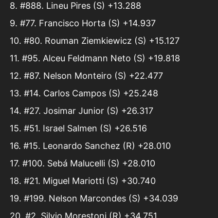
8. #888. Lineu Pires (S) +13.288
9. #77. Francisco Horta (S) +14.937
10. #80. Rouman Ziemkiewicz (S) +15.127
11. #95. Alceu Feldmann Neto (S) +19.818
12. #87. Nelson Monteiro (S) +22.477
13. #14. Carlos Campos (S) +25.248
14. #27. Josimar Junior (S) +26.317
15. #51. Israel Salmen (S) +26.516
16. #15. Leonardo Sanchez (R) +28.010
17. #100. Sebá Malucelli (S) +28.010
18. #21. Miguel Mariotti (S) +30.740
19. #199. Nelson Marcondes (S) +34.039
20. #2. Silvio Morestoni (R) +34.751