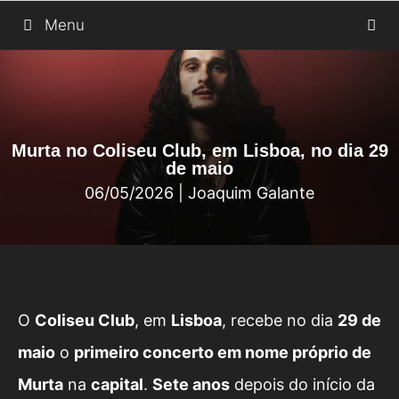
Saltar
Menu
para
o
conteúdo
Murta no Coliseu Club, em Lisboa, no dia 29
de maio
06/05/2026
|
Joaquim Galante
O
Coliseu Club
, em
Lisboa
, recebe no dia
29 de
maio
o
primeiro concerto em nome próprio de
Murta
na
capital
.
Sete anos
depois do início da