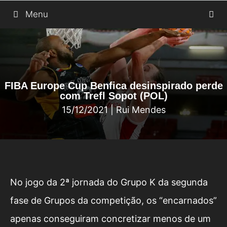
Saltar
Menu
para
o
conteúdo
FIBA Europe Cup Benfica desinspirado perde
com Trefl Sopot (POL)
15/12/2021
|
Rui Mendes
No jogo da 2ª jornada do Grupo K da segunda
fase de Grupos da competição, os “encarnados”
apenas conseguiram concretizar menos de um