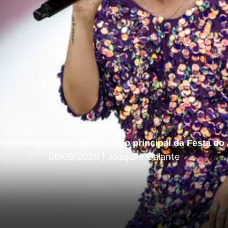
Ren erradiou energia no palco principal da Festa do
06/09/2020
|
Joaquim Galante