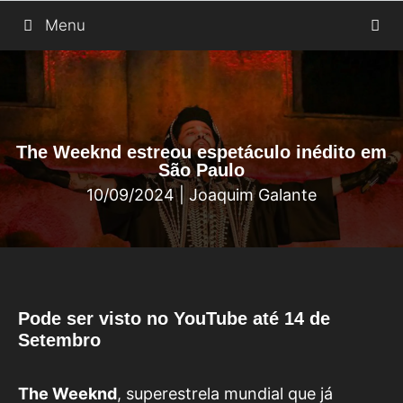
Saltar
Menu
para
o
conteúdo
The Weeknd estreou espetáculo inédito em
São Paulo
10/09/2024
|
Joaquim Galante
Pode ser visto no YouTube até 14 de
Setembro
The Weeknd
, superestrela mundial que já