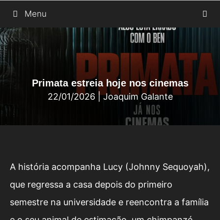
Saltar
Menu
para
o
conteúdo
Primata estreia hoje nos cinemas
22/01/2026
|
Joaquim Galante
A história acompanha Lucy (Johnny Sequoyah),
que regressa a casa depois do primeiro
semestre na universidade e reencontra a família
e o seu animal de estimação, um chimpanzé