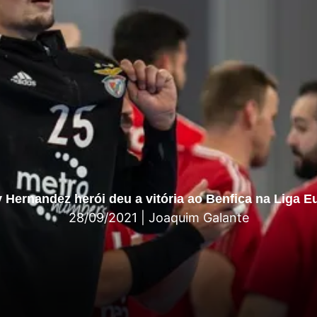
 Hernandez herói deu a vitória ao Benfica na Liga E
28/09/2021
|
Joaquim Galante