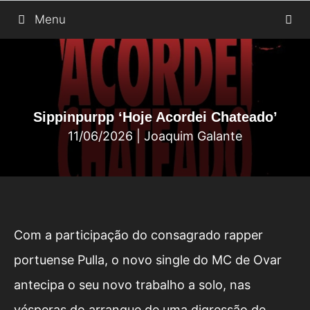
Saltar
Menu
para
o
conteúdo
Sippinpurpp ‘Hoje Acordei Chateado’
11/06/2026
|
Joaquim Galante
Com a participação do consagrado rapper
portuense Pulla, o novo single do MC de Ovar
antecipa o seu novo trabalho a solo, nas
vésperas do arranque de uma digressão de