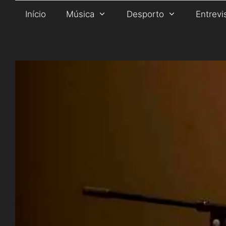
Saltar
Início
Música
Desporto
Entrevi
para
o
conteúdo