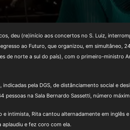
s, deu (re)início aos concertos no S. Luiz, interrom
Regresso ao Futuro, que organizou, em simultâneo, 2
des de norte a sul do país), com o primeiro-ministro 
 indicadas pela DGS, de distânciamento social e des
r 64 pessoas na Sala Bernardo Sassetti, número máxim
e intimista, Rita cantou alternadamente em inglês e
aplaudiu e fez coro com ela.