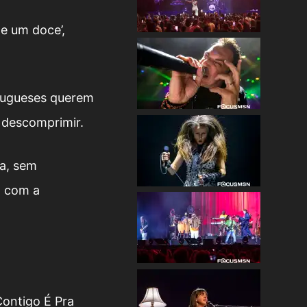
e um doce’,
rtugueses querem
 descomprimir.
sa, sem
o com a
ontigo É Pra