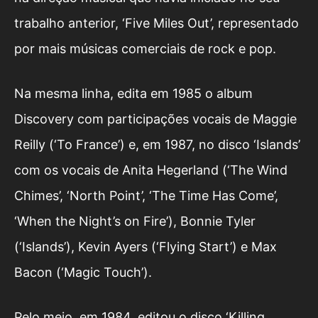
trabalho anterior, ‘Five Miles Out’, representado
por mais músicas comerciais de rock e pop.
Na mesma linha, edita em 1985 o album
Discovery com participações vocais de Maggie
Reilly (‘To France’) e, em 1987, no disco ‘Islands’
com os vocais de Anita Hegerland (‘The Wind
Chimes’, ‘North Point’, ‘The Time Has Come’,
‘When the Night’s on Fire’), Bonnie Tyler
(‘Islands’), Kevin Ayers (‘Flying Start’) e Max
Bacon (‘Magic Touch’).
Pelo meio, em 1984, editou o disco ‘Killing